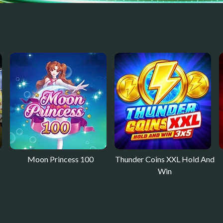
Moon Princess 100
Thunder Coins XXL Hold And
Win