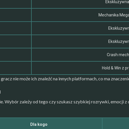
Ekskluzywna 
Mechanika Mega
Ekskluzywn
Ekskluzywn
Crash mech
Hold & Win z 
gracz nie może ich znaleźć na innych platformach, co ma znaczen
u
e. Wybór zależy od tego czy szukasz szybkiej rozrywki, emocji 
Dla kogo