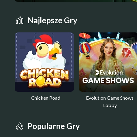
Najlepsze Gry
Chicken Road
Evolution Game Shows
Lobby
Popularne Gry