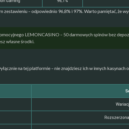
tion Gaming
96,1%
ym zestawieniu – odpowiednio 96,8% i 97%. Warto pamiętać, że wy
promocyjnego LEMONCASINO – 50 darmowych spinów bez depozytu, 
sz własne środki.
łącznie na tej platformie – nie znajdziesz ich w innych kasynach o
Se
Wariacj
Rozszerzona