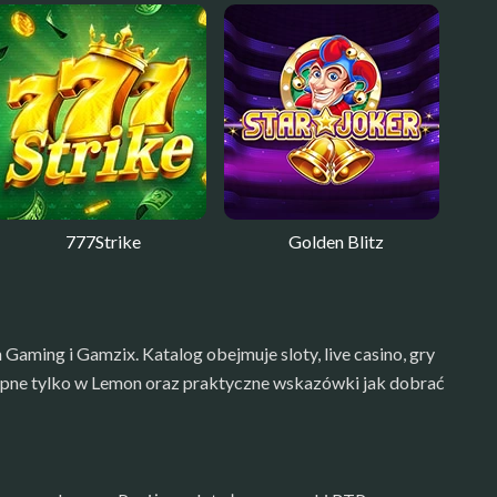
777Strike
Golden Blitz
aming i Gamzix. Katalog obejmuje sloty, live casino, gry
stępne tylko w Lemon oraz praktyczne wskazówki jak dobrać