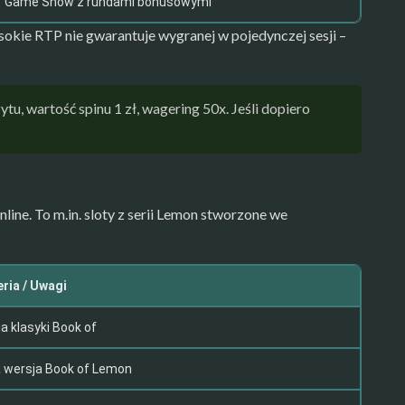
Game Show z rundami bonusowymi
sokie RTP nie gwarantuje wygranej w pojedynczej sesji –
wartość spinu 1 zł, wagering 50x. Jeśli dopiero
nline. To m.in. sloty z serii Lemon stworzone we
ria / Uwagi
a klasyki Book of
 wersja Book of Lemon