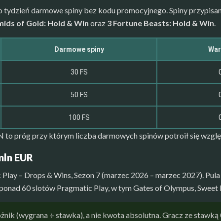
tydzień darmowe spiny bez kodu promocyjnego. Spiny przypisane
mids of Gold: Hold & Win
oraz
3 Fortune Beasts: Hold & Win
.
Darmowe spiny
War
30 FS
50 FS
100 FS
LN to próg przy którym liczba darmowych spinów potroił się wzgl
 mln EUR
Play – Drops & Wins, Sezon 7 (marzec 2026 – marzec 2027). Pula 
iał ponad 60 slotów Pragmatic Play, w tym Gates of Olympus, Swe
nik (wygrana ÷ stawka), a nie kwota absolutna. Gracz ze stawką 